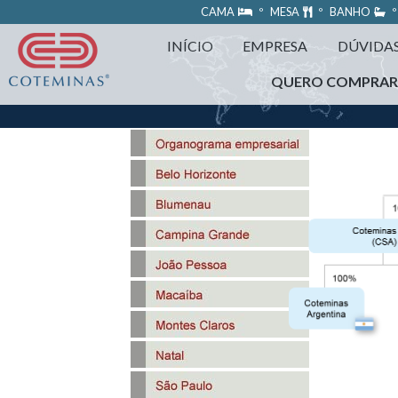
https://www.coteminas.com.br/desenv-web/htm11/
CAMA
º MESA
º BANHO
º
INÍCIO
EMPRESA
DÚVIDA
QUERO COMPRA