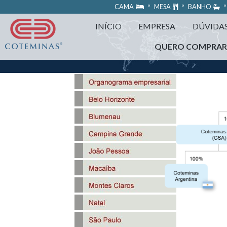
https://www.coteminas.com.br/desenv-web/htm11/
CAMA
º MESA
º BANHO
º
INÍCIO
EMPRESA
DÚVIDA
QUERO COMPRA