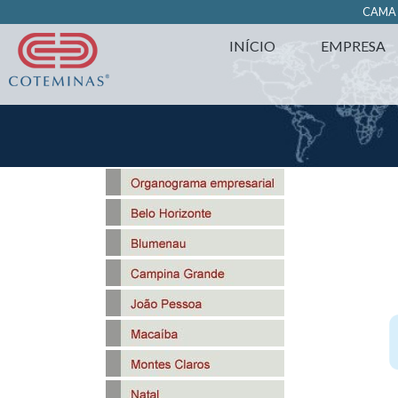
https://www.coteminas.com.br/desenv-web/htm11/
CAM
INÍCIO
EMPRESA