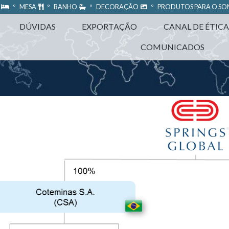
A
º MESA
º BANHO
º DECORAÇÃO
º PRODUTOS PARA O S
DÚVIDAS
EXPORTAÇÃO
CANAL DE ÉTICA
COMUNICADOS