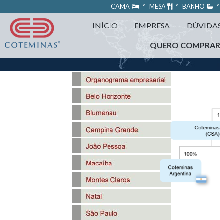
https://www.coteminas.com.br/desenv-web/htm11/
CAMA
º MESA
º BANHO
º
INÍCIO
EMPRESA
DÚVIDA
QUERO COMPRA