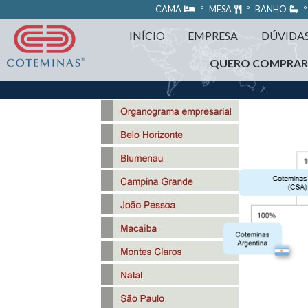
https://www.coteminas.com.br/desenv-web/htm11/
CAMA
º MESA
º BANHO
º
INÍCIO
EMPRESA
DÚVIDA
QUERO COMPRA