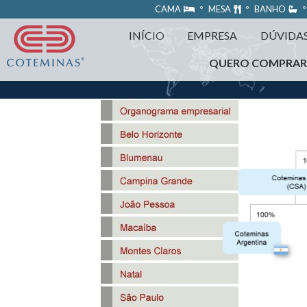
https://www.coteminas.com.br/desenv-web/htm11/
CAMA
º MESA
º BANHO
º
INÍCIO
EMPRESA
DÚVIDA
QUERO COMPRA