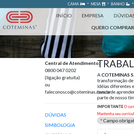
https://www.coteminas.com.br/desenv-web/htm11/
CAMA
º MESA
º BANHO
º
INÍCIO
EMPRESA
DÚVIDA
QUERO COMPRA
TRABA
Central de Atendimento
:
0800 047 0202
A
COTEMINAS S.
(ligação gratuíta)
transformação de
ou
idéias diferentes 
faleconosco@coteminas.com.br
busca de aprender
parte de nosso ti
IMPORTANTE
O cur
Mantenha seu currícul
DÚVIDAS
*
Campo obrigat
SIMBOLOGIA