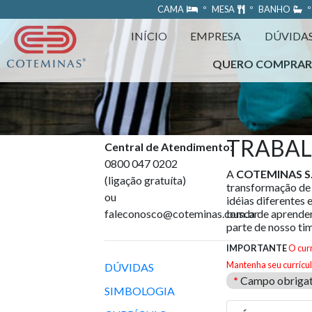
https://www.coteminas.com.br/desenv-web/htm11/
CAMA
º MESA
º BANHO
º
INÍCIO
EMPRESA
DÚVIDA
QUERO COMPRA
TRABA
Central de Atendimento
:
0800 047 0202
A
COTEMINAS S.
(ligação gratuíta)
transformação de
ou
idéias diferentes 
faleconosco@coteminas.com.br
busca de aprender
parte de nosso ti
IMPORTANTE
O cur
Mantenha seu currícul
DÚVIDAS
*
Campo obrigat
SIMBOLOGIA