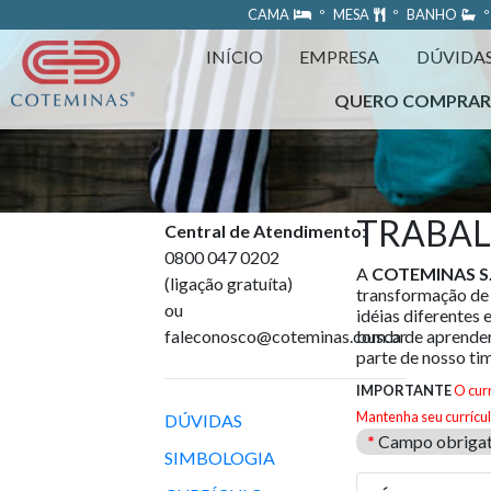
https://www.coteminas.com.br/desenv-web/htm11/
CAMA
º MESA
º BANHO
º
INÍCIO
EMPRESA
DÚVIDA
QUERO COMPRA
TRABA
Central de Atendimento
:
0800 047 0202
A
COTEMINAS S.
(ligação gratuíta)
transformação de
ou
idéias diferentes 
faleconosco@coteminas.com.br
busca de aprender
parte de nosso ti
IMPORTANTE
O cur
Mantenha seu currícul
DÚVIDAS
*
Campo obrigat
SIMBOLOGIA