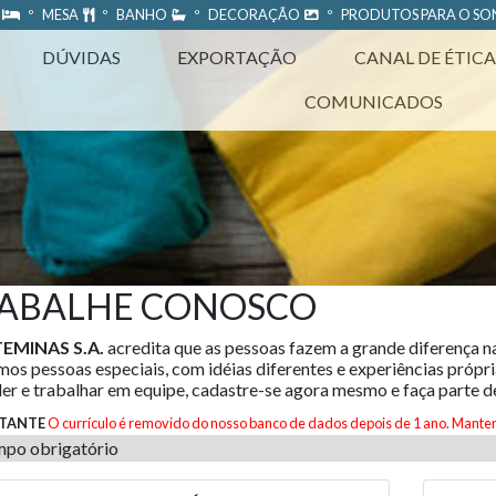
A
º MESA
º BANHO
º DECORAÇÃO
º PRODUTOS PARA O S
DÚVIDAS
EXPORTAÇÃO
CANAL DE ÉTICA
COMUNICADOS
ABALHE CONOSCO
EMINAS S.A.
acredita que as pessoas fazem a grande diferença n
os pessoas especiais, com idéias diferentes e experiências própria
er e trabalhar em equipe, cadastre-se agora mesmo e faça parte d
TANTE
O currículo é removido do nosso banco de dados depois de 1 ano. Manten
po obrigatório