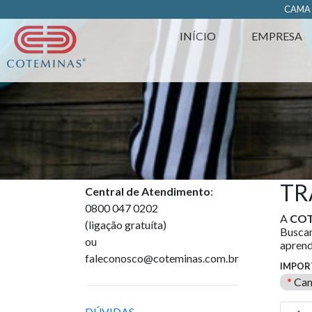
https://www.coteminas.com.br/desenv-web/htm11/
CAM
INÍCIO
EMPRESA
TR
Central de Atendimento
:
0800 047 0202
A
COT
(ligação gratuíta)
Buscam
ou
aprend
faleconosco@coteminas.com.br
IMPOR
*
Cam
DÚVIDAS