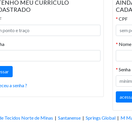
 TENHO MEU CURRÍCULO
AIND
DASTRADO
CAD
F
*
CPF
ha
*
Nome 
*
Senha
eceu a senha ?
de Tecidos Norte de Minas
|
Santanense
|
Springs Global
|
M Ma