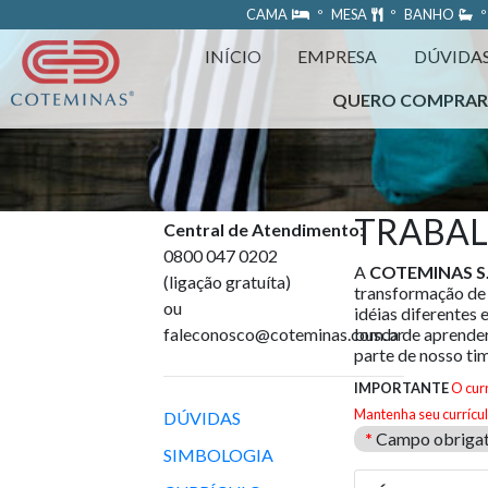
https://www.coteminas.com.br/desenv-web/htm11/
CAMA
º MESA
º BANHO
º
INÍCIO
EMPRESA
DÚVIDA
QUERO COMPRA
TRABA
Central de Atendimento
:
0800 047 0202
A
COTEMINAS S.
(ligação gratuíta)
transformação de
ou
idéias diferentes 
faleconosco@coteminas.com.br
busca de aprender
parte de nosso ti
IMPORTANTE
O cur
Mantenha seu currícul
DÚVIDAS
*
Campo obrigat
SIMBOLOGIA