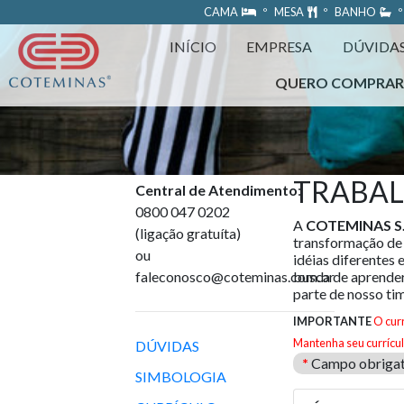
https://www.coteminas.com.br/desenv-web/htm11/
CAMA
º MESA
º BANHO
º
INÍCIO
EMPRESA
DÚVIDA
QUERO COMPRA
TRABA
Central de Atendimento
:
0800 047 0202
A
COTEMINAS S.
(ligação gratuíta)
transformação de
ou
idéias diferentes 
faleconosco@coteminas.com.br
busca de aprender
parte de nosso ti
IMPORTANTE
O cur
Mantenha seu currícul
DÚVIDAS
*
Campo obrigat
SIMBOLOGIA