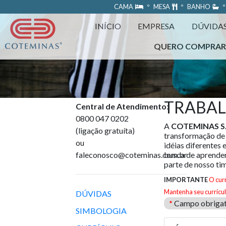
https://www.coteminas.com.br/desenv-web/htm11/
CAMA
º MESA
º BANHO
º
INÍCIO
EMPRESA
DÚVIDA
QUERO COMPRA
TRABA
Central de Atendimento
:
0800 047 0202
A
COTEMINAS S.
(ligação gratuíta)
transformação de
ou
idéias diferentes 
faleconosco@coteminas.com.br
busca de aprender
parte de nosso ti
IMPORTANTE
O cur
Mantenha seu currícul
DÚVIDAS
*
Campo obrigat
SIMBOLOGIA