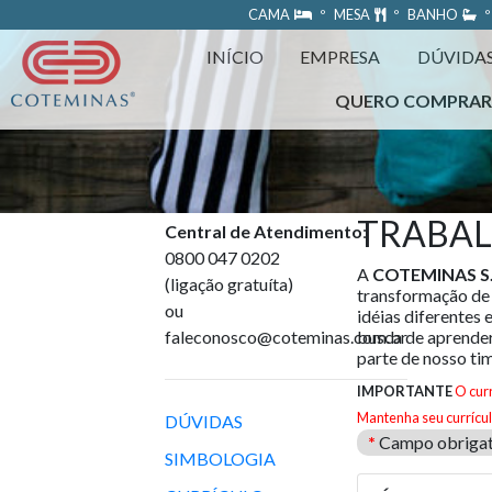
https://www.coteminas.com.br/desenv-web/htm11/
CAMA
º MESA
º BANHO
º
INÍCIO
EMPRESA
DÚVIDA
QUERO COMPRA
TRABA
Central de Atendimento
:
0800 047 0202
A
COTEMINAS S.
(ligação gratuíta)
transformação de
ou
idéias diferentes 
faleconosco@coteminas.com.br
busca de aprender
parte de nosso ti
IMPORTANTE
O cur
Mantenha seu currícul
DÚVIDAS
*
Campo obrigat
SIMBOLOGIA