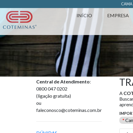
https://www.coteminas.com.br/desenv-web/htm11/
CAM
INÍCIO
EMPRESA
TR
Central de Atendimento
:
0800 047 0202
A
COT
(ligação gratuíta)
Buscam
ou
aprend
faleconosco@coteminas.com.br
IMPOR
*
Cam
DÚVIDAS