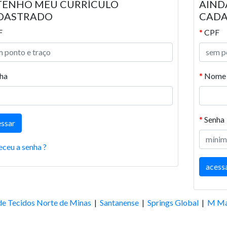
 TENHO MEU CURRÍCULO
AIND
DASTRADO
CAD
F
*
CPF
ha
*
Nome 
*
Senha
eceu a senha ?
de Tecidos Norte de Minas
|
Santanense
|
Springs Global
|
M Ma