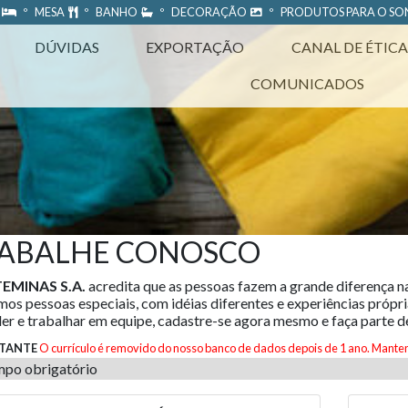
A
º MESA
º BANHO
º DECORAÇÃO
º PRODUTOS PARA O S
DÚVIDAS
EXPORTAÇÃO
CANAL DE ÉTICA
COMUNICADOS
ABALHE CONOSCO
EMINAS S.A.
acredita que as pessoas fazem a grande diferença n
os pessoas especiais, com idéias diferentes e experiências própria
er e trabalhar em equipe, cadastre-se agora mesmo e faça parte d
TANTE
O currículo é removido do nosso banco de dados depois de 1 ano. Manten
po obrigatório