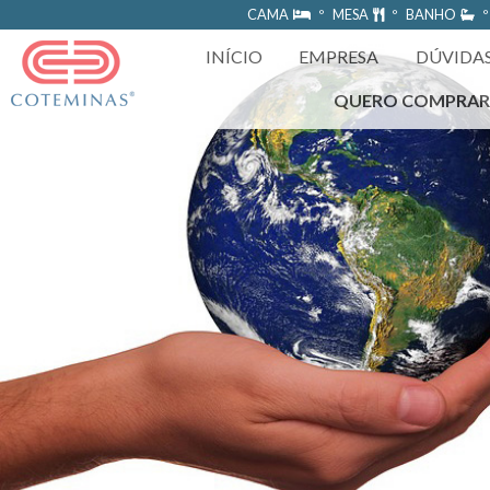
https://www.coteminas.com.br/desenv-web/htm11/
CAMA
º MESA
º BANHO
º
INÍCIO
EMPRESA
DÚVIDA
QUERO COMPRA