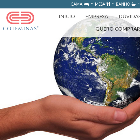
https://www.coteminas.com.br/desenv-web/htm11/
CAMA
º MESA
º BANHO
º
INÍCIO
EMPRESA
DÚVIDA
QUERO COMPRA