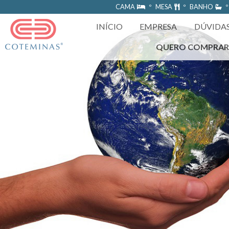
https://www.coteminas.com.br/desenv-web/htm11/
CAMA
º MESA
º BANHO
º
INÍCIO
EMPRESA
DÚVIDA
QUERO COMPRA