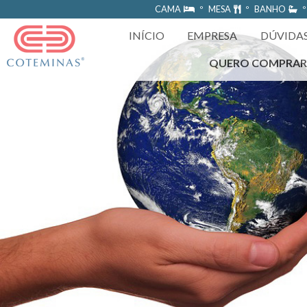
https://www.coteminas.com.br/desenv-web/htm11/
CAMA
º MESA
º BANHO
º
INÍCIO
EMPRESA
DÚVIDA
QUERO COMPRA