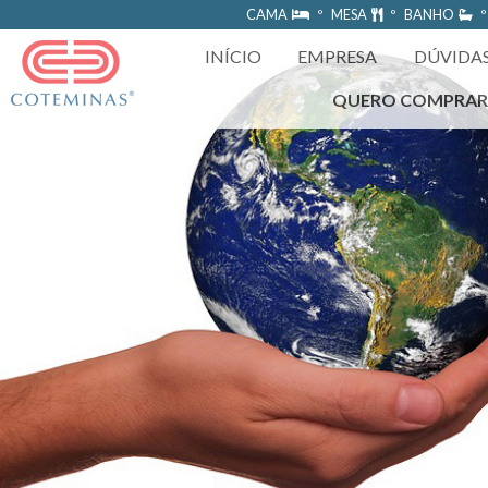
https://www.coteminas.com.br/desenv-web/htm11/
CAMA
º MESA
º BANHO
º
INÍCIO
EMPRESA
DÚVIDA
QUERO COMPRA