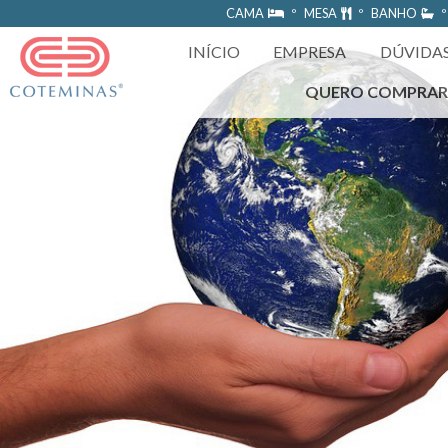
https://www.coteminas.com.br/desenv-web/htm11/
CAMA
º MESA
º BANHO
º
INÍCIO
EMPRESA
DÚVIDA
QUERO COMPRA