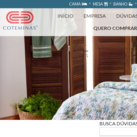
https://www.coteminas.com.br/desenv-web/htm11/
CAMA
º MESA
º BANHO
º
INÍCIO
EMPRESA
DÚVIDA
QUERO COMPRA
BUSCA DÚVIDA