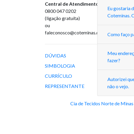
Central de Atendimento
:
Eu gostaria 
0800 047 0202
Coteminas. 
(ligação gratuíta)
ou
faleconosco@coteminas.com.br
Como faço pa
Meu endereço
DÚVIDAS
fazer?
SIMBOLOGIA
CURRÍCULO
Autorizei qu
REPRESENTANTE
não o vejo.
Cia de Tecidos Norte de Minas