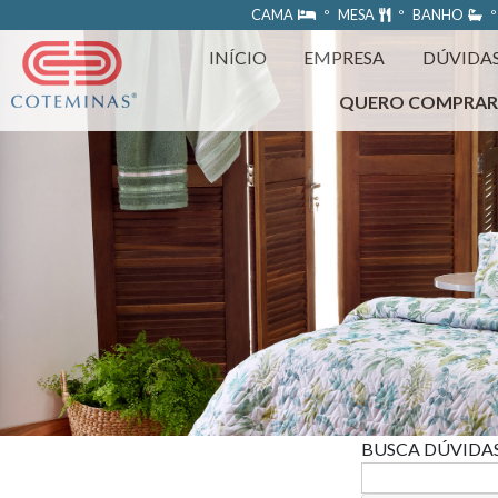
https://www.coteminas.com.br/desenv-web/htm11/
CAMA
º MESA
º BANHO
º
INÍCIO
EMPRESA
DÚVIDA
QUERO COMPRA
BUSCA DÚVIDA