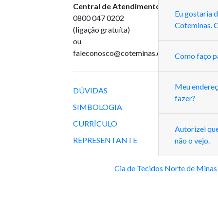
Central de Atendimento
:
Eu gostaria 
0800 047 0202
Coteminas. 
(ligação gratuíta)
ou
faleconosco@coteminas.com.br
Como faço pa
Meu endereço
DÚVIDAS
fazer?
SIMBOLOGIA
CURRÍCULO
Autorizei qu
REPRESENTANTE
não o vejo.
Cia de Tecidos Norte de Minas