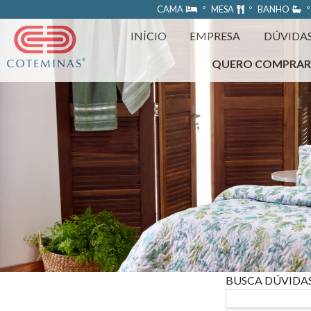
https://www.coteminas.com.br/desenv-web/htm11/
CAMA
º MESA
º BANHO
º
INÍCIO
EMPRESA
DÚVIDA
QUERO COMPRA
BUSCA DÚVIDA