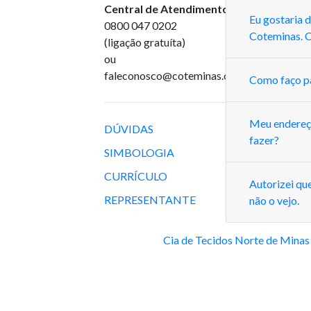
Central de Atendimento
:
Eu gostaria 
0800 047 0202
Coteminas. 
(ligação gratuíta)
ou
faleconosco@coteminas.com.br
Como faço pa
Meu endereço
DÚVIDAS
fazer?
SIMBOLOGIA
CURRÍCULO
Autorizei qu
REPRESENTANTE
não o vejo.
Cia de Tecidos Norte de Minas