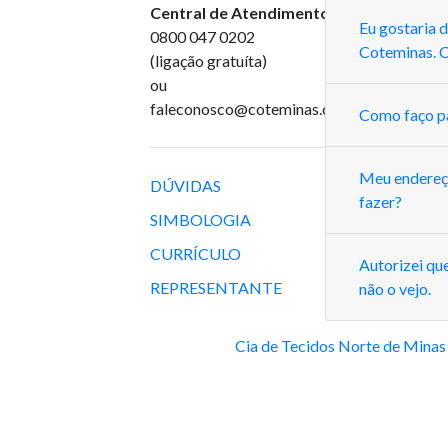
Central de Atendimento
:
Eu gostaria 
0800 047 0202
Coteminas. 
(ligação gratuíta)
ou
faleconosco@coteminas.com.br
Como faço pa
Meu endereço
DÚVIDAS
fazer?
SIMBOLOGIA
CURRÍCULO
Autorizei qu
REPRESENTANTE
não o vejo.
Cia de Tecidos Norte de Minas