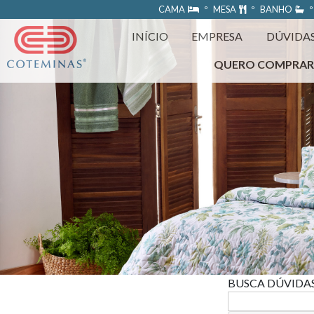
https://www.coteminas.com.br/desenv-web/htm11/
CAMA
º MESA
º BANHO
º
INÍCIO
EMPRESA
DÚVIDA
QUERO COMPRA
BUSCA DÚVIDA