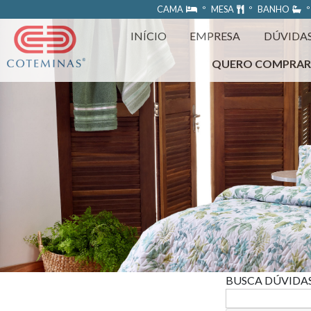
https://www.coteminas.com.br/desenv-web/htm11/
CAMA
º MESA
º BANHO
º
INÍCIO
EMPRESA
DÚVIDA
QUERO COMPRA
BUSCA DÚVIDA