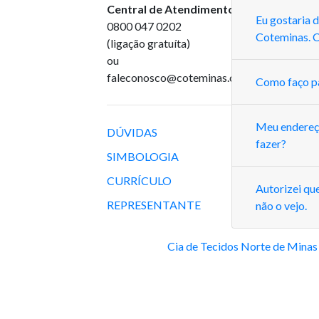
Central de Atendimento
:
Eu gostaria 
0800 047 0202
Coteminas. 
(ligação gratuíta)
ou
faleconosco@coteminas.com.br
Como faço pa
Meu endereço
DÚVIDAS
fazer?
SIMBOLOGIA
CURRÍCULO
Autorizei qu
REPRESENTANTE
não o vejo.
Cia de Tecidos Norte de Minas