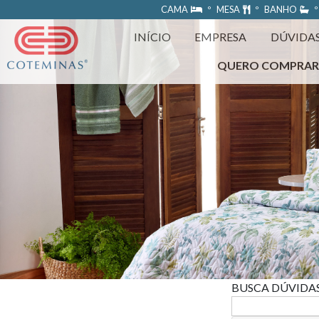
https://www.coteminas.com.br/desenv-web/htm11/
CAMA
º MESA
º BANHO
º
INÍCIO
EMPRESA
DÚVIDA
QUERO COMPRA
BUSCA DÚVIDA