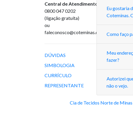
Central de Atendimento
:
Eu gostaria 
0800 047 0202
Coteminas. 
(ligação gratuíta)
ou
faleconosco@coteminas.com.br
Como faço pa
Meu endereço
DÚVIDAS
fazer?
SIMBOLOGIA
CURRÍCULO
Autorizei qu
REPRESENTANTE
não o vejo.
Cia de Tecidos Norte de Minas