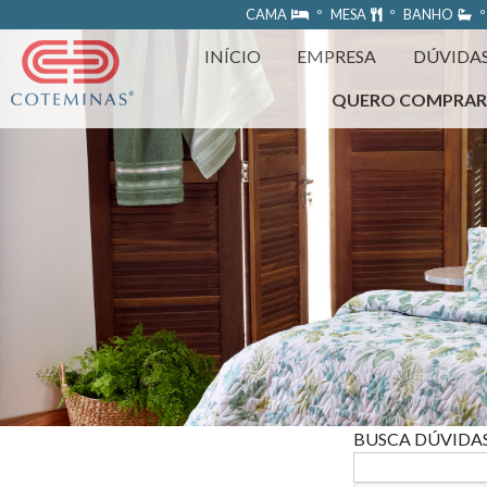
https://www.coteminas.com.br/desenv-web/htm11/
CAMA
º MESA
º BANHO
º
INÍCIO
EMPRESA
DÚVIDA
QUERO COMPRA
BUSCA DÚVIDA