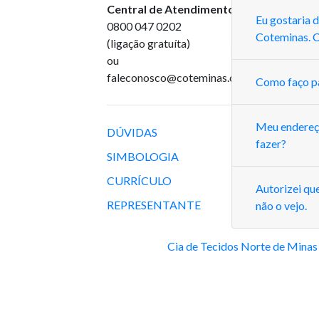
Central de Atendimento
:
Eu gostaria 
0800 047 0202
Coteminas. 
(ligação gratuíta)
ou
faleconosco@coteminas.com.br
Como faço pa
Meu endereço
DÚVIDAS
fazer?
SIMBOLOGIA
CURRÍCULO
Autorizei qu
REPRESENTANTE
não o vejo.
Cia de Tecidos Norte de Minas