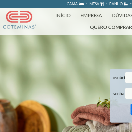
https://www.coteminas.com.br/desenv-web/htm11/
CAMA
º MESA
º BANHO
º
INÍCIO
EMPRESA
DÚVIDA
QUERO COMPRA
usuário
senha