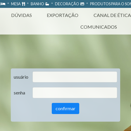
A
º MESA
º BANHO
º DECORAÇÃO
º PRODUTOS PARA O S
DÚVIDAS
EXPORTAÇÃO
CANAL DE ÉTICA
COMUNICADOS
usuário
senha