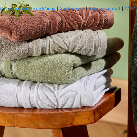
de Tecidos Norte de Minas
|
Santanense
|
Springs Global
|
M Ma