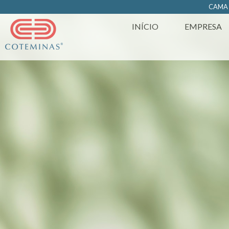
https://www.coteminas.com.br/desenv-web/htm11/
CAM
INÍCIO
EMPRESA