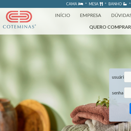
https://www.coteminas.com.br/desenv-web/htm11/
CAMA
º MESA
º BANHO
º
INÍCIO
EMPRESA
DÚVIDA
QUERO COMPRA
usuário
senha