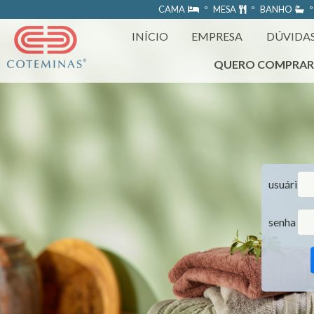
https://www.coteminas.com.br/desenv-web/htm11/
CAMA
º MESA
º BANHO
º
INÍCIO
EMPRESA
DÚVIDA
QUERO COMPRA
usuário
senha