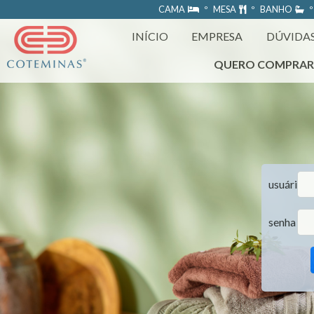
https://www.coteminas.com.br/desenv-web/htm11/
CAMA
º MESA
º BANHO
º
INÍCIO
EMPRESA
DÚVIDA
QUERO COMPRA
usuário
senha