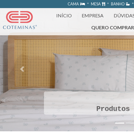
https://www.coteminas.com.br/desenv-web/htm11/
CAMA
º MESA
º BANHO
º
INÍCIO
EMPRESA
DÚVIDA
QUERO COMPRA
Previous
Produtos 