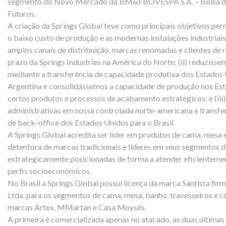
segmento do Novo Mercado da BM&FBOVESPA S.A. – Bolsa de 
Futuros.
A criação da Springs Global teve como principais objetivos per
o baixo custo de produção e as modernas instalações industria
amplos canais de distribuição, marcas renomadas e clientes de
prazo da Springs Industries na América do Norte; (ii) reduzíss
mediante a transferência de capacidade produtiva dos Estados U
Argentina e consolidássemos a capacidade de produção nos Es
certos produtos e processos de acabamento estratégicos; e (iii
administrativas em nossa controlada norte-americana e transfe
de back-office dos Estados Unidos para o Brasil.
A Springs Global acredita ser líder em produtos de cama, mesa
detentora de marcas tradicionais e líderes em seus segmentos d
estrategicamente posicionadas de forma a atender eficientement
perfis socioeconômicos.
No Brasil a Springs Global possui licença da marca Santista firm
Ltda. para os segmentos de cama, mesa, banho, travesseiros e cor
marcas Artex, MMartan e Casa Moysés.
A primeira é comercializada apenas no atacado, as duas últimas