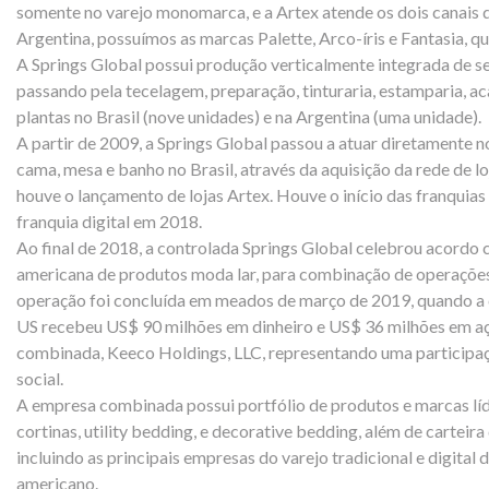
somente no varejo monomarca, e a Artex atende os dois canais d
Argentina, possuímos as marcas Palette, Arco-íris e Fantasia, q
A Springs Global possui produção verticalmente integrada de se
passando pela tecelagem, preparação, tinturaria, estamparia, 
plantas no Brasil (nove unidades) e na Argentina (uma unidade).
A partir de 2009, a Springs Global passou a atuar diretamente
cama, mesa e banho no Brasil, através da aquisição da rede de 
houve o lançamento de lojas Artex. Houve o início das franquias
franquia digital em 2018.
Ao final de 2018, a controlada Springs Global celebrou acordo
americana de produtos moda lar, para combinação de operaçõe
operação foi concluída em meados de março de 2019, quando a c
US recebeu US$ 90 milhões em dinheiro e US$ 36 milhões em a
combinada, Keeco Holdings, LLC, representando uma participaç
social.
A empresa combinada possui portfólio de produtos e marcas lí
cortinas, utility bedding, e decorative bedding, além de carteira 
incluindo as principais empresas do varejo tradicional e digital
americano.