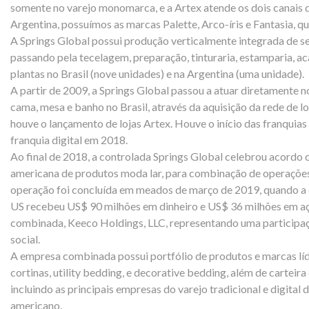
somente no varejo monomarca, e a Artex atende os dois canais d
Argentina, possuímos as marcas Palette, Arco-íris e Fantasia, q
A Springs Global possui produção verticalmente integrada de se
passando pela tecelagem, preparação, tinturaria, estamparia, 
plantas no Brasil (nove unidades) e na Argentina (uma unidade).
A partir de 2009, a Springs Global passou a atuar diretamente
cama, mesa e banho no Brasil, através da aquisição da rede de 
houve o lançamento de lojas Artex. Houve o início das franquias
franquia digital em 2018.
Ao final de 2018, a controlada Springs Global celebrou acordo
americana de produtos moda lar, para combinação de operaçõe
operação foi concluída em meados de março de 2019, quando a c
US recebeu US$ 90 milhões em dinheiro e US$ 36 milhões em a
combinada, Keeco Holdings, LLC, representando uma participaç
social.
A empresa combinada possui portfólio de produtos e marcas lí
cortinas, utility bedding, e decorative bedding, além de carteira 
incluindo as principais empresas do varejo tradicional e digital
americano.