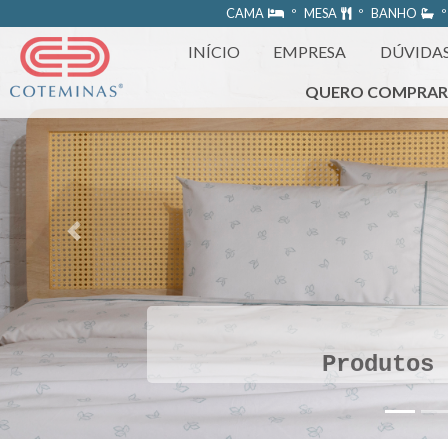
https://www.coteminas.com.br/desenv-web/htm11/
CAMA
º MESA
º BANHO
º
INÍCIO
EMPRESA
DÚVIDA
QUERO COMPRA
Previous
Produtos 