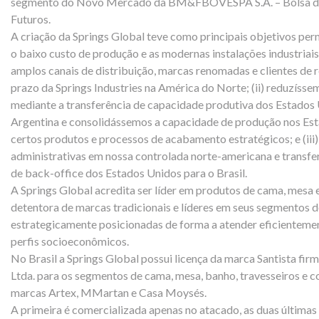
segmento do Novo Mercado da BM&FBOVESPA S.A. – Bolsa de 
Futuros.
A criação da Springs Global teve como principais objetivos per
o baixo custo de produção e as modernas instalações industria
amplos canais de distribuição, marcas renomadas e clientes de
prazo da Springs Industries na América do Norte; (ii) reduzíss
mediante a transferência de capacidade produtiva dos Estados U
Argentina e consolidássemos a capacidade de produção nos Es
certos produtos e processos de acabamento estratégicos; e (iii
administrativas em nossa controlada norte-americana e transfe
de back-office dos Estados Unidos para o Brasil.
A Springs Global acredita ser líder em produtos de cama, mesa
detentora de marcas tradicionais e líderes em seus segmentos d
estrategicamente posicionadas de forma a atender eficientement
perfis socioeconômicos.
No Brasil a Springs Global possui licença da marca Santista firm
Ltda. para os segmentos de cama, mesa, banho, travesseiros e cor
marcas Artex, MMartan e Casa Moysés.
A primeira é comercializada apenas no atacado, as duas últimas