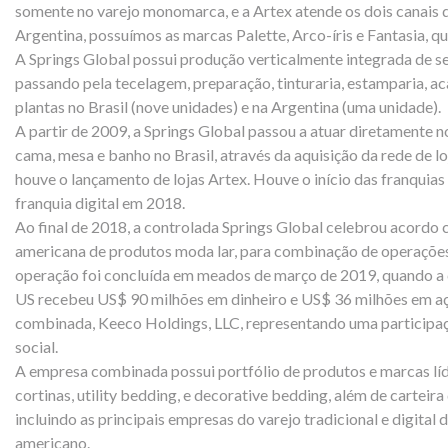
somente no varejo monomarca, e a Artex atende os dois canais d
Argentina, possuímos as marcas Palette, Arco-íris e Fantasia, q
A Springs Global possui produção verticalmente integrada de se
passando pela tecelagem, preparação, tinturaria, estamparia, 
plantas no Brasil (nove unidades) e na Argentina (uma unidade).
A partir de 2009, a Springs Global passou a atuar diretamente
cama, mesa e banho no Brasil, através da aquisição da rede de 
houve o lançamento de lojas Artex. Houve o início das franquias
franquia digital em 2018.
Ao final de 2018, a controlada Springs Global celebrou acordo
americana de produtos moda lar, para combinação de operaçõe
operação foi concluída em meados de março de 2019, quando a c
US recebeu US$ 90 milhões em dinheiro e US$ 36 milhões em a
combinada, Keeco Holdings, LLC, representando uma participaç
social.
A empresa combinada possui portfólio de produtos e marcas lí
cortinas, utility bedding, e decorative bedding, além de carteira 
incluindo as principais empresas do varejo tradicional e digital
americano.