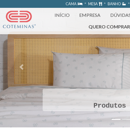
https://www.coteminas.com.br/desenv-web/htm11/
CAMA
º MESA
º BANHO
º
INÍCIO
EMPRESA
DÚVIDA
QUERO COMPRA
Previous
Produtos 