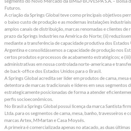
segmento do Novo Mercado da BM&FBOVESPA S.A. – Bolsa de 
Futuros.
A criação da Springs Global teve como principais objetivos per
o baixo custo de produção e as modernas instalações industria
amplos canais de distribuição, marcas renomadas e clientes de
prazo da Springs Industries na América do Norte; (ii) reduzíss
mediante a transferência de capacidade produtiva dos Estados U
Argentina e consolidássemos a capacidade de produção nos Es
certos produtos e processos de acabamento estratégicos; e (iii
administrativas em nossa controlada norte-americana e transfe
de back-office dos Estados Unidos para o Brasil.
A Springs Global acredita ser líder em produtos de cama, mesa
detentora de marcas tradicionais e líderes em seus segmentos d
estrategicamente posicionadas de forma a atender eficientement
perfis socioeconômicos.
No Brasil a Springs Global possui licença da marca Santista firm
Ltda. para os segmentos de cama, mesa, banho, travesseiros e cor
marcas Artex, MMartan e Casa Moysés.
A primeira é comercializada apenas no atacado, as duas últimas