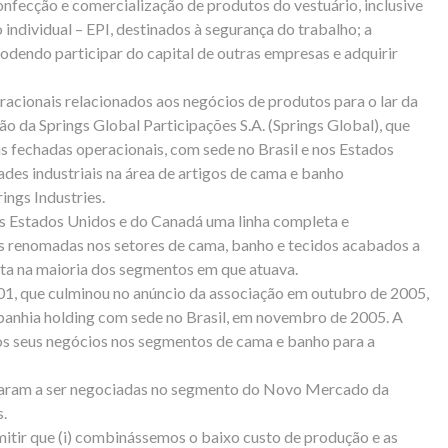
 confecção e comercialização de produtos do vestuário, inclusive
individual – EPI, destinados à segurança do trabalho; a
odendo participar do capital de outras empresas e adquirir
racionais relacionados aos negócios de produtos para o lar da
o da Springs Global Participações S.A. (Springs Global), que
as fechadas operacionais, com sede no Brasil e nos Estados
ades industriais na área de artigos de cama e banho
ngs Industries.
 dos Estados Unidos e do Canadá uma linha completa e
as renomadas nos setores de cama, banho e tecidos acabados a
sta na maioria dos segmentos em que atuava.
01, que culminou no anúncio da associação em outubro de 2005,
panhia holding com sede no Brasil, em novembro de 2005. A
os seus negócios nos segmentos de cama e banho para a
assaram a ser negociadas no segmento do Novo Mercado da
.
mitir que (i) combinássemos o baixo custo de produção e as