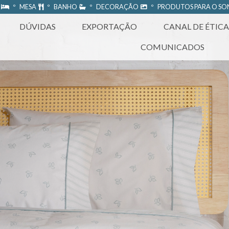
A
º MESA
º BANHO
º DECORAÇÃO
º PRODUTOS PARA O S
DÚVIDAS
EXPORTAÇÃO
CANAL DE ÉTICA
COMUNICADOS