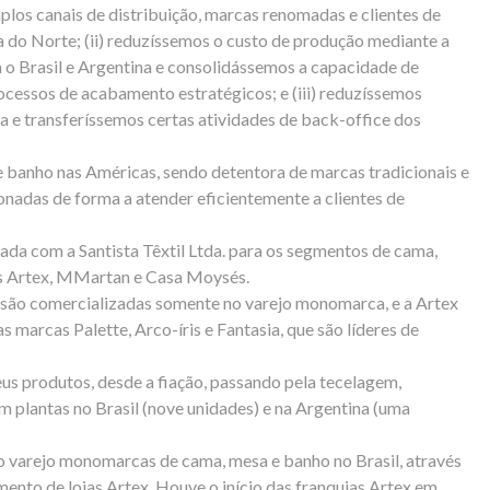
los canais de distribuição, marcas renomadas e clientes de
 do Norte; (ii) reduzíssemos o custo de produção mediante a
 o Brasil e Argentina e consolidássemos a capacidade de
cessos de acabamento estratégicos; e (iii) reduzíssemos
a e transferíssemos certas atividades de back-office dos
e banho nas Américas, sendo detentora de marcas tradicionais e
nadas de forma a atender eficientemente a clientes de
mada com a Santista Têxtil Ltda. para os segmentos de cama,
cas Artex, MMartan e Casa Moysés.
s são comercializadas somente no varejo monomarca, e a Artex
s marcas Palette, Arco-íris e Fantasia, que são líderes de
us produtos, desde a fiação, passando pela tecelagem,
m plantas no Brasil (nove unidades) e na Argentina (uma
no varejo monomarcas de cama, mesa e banho no Brasil, através
ento de lojas Artex. Houve o início das franquias Artex em