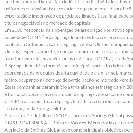
que tem por objetivo social a indústria têxtil; atividades afins;
uniformes profissionais; acessórios e equipamentos de proteção 
exportação e importação de produtos ligados à sua finalidade, p
títulos negociáveis no mercado de capitais.
Em 2006, foi concluída a operação de associação dos ativos ope
Sociedade (CTNM) e da Springs Industries Inc. com a constituiçã
controla a Coteminas S.A. e a Springs Global US, Inc., companhi
Unidos, respectivamente, e que passaram a concentrar as ativid
anteriormente desenvolvido pelas emissoras (CTNM) e pela Spri
A Springs Industries fornecia aos principais varejistas líderes
coordenada de produtos de alta qualidade para o lar, sob marc
metro, ocupando a liderança de participação no mercado vareji
Essas companhias deram início a uma aliança estratégica em 20
e foi concluída com a constituição da Springs Global como com
CTNM e os acionistas da Springs Industries contribuíram com 
constituição da Springs Global.
A partir de 27 de julho de 2007, as ações da Springs Global p
BM&FBOVESPA S.A. – Bolsa de Valores, Mercadorias e Futuros
A criação da Springs Global teve como principais objetivos per