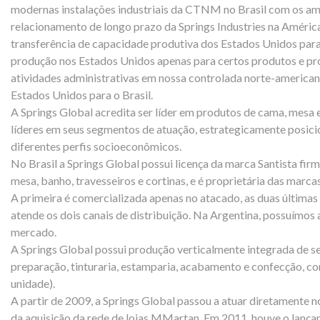
modernas instalações industriais da CTNM no Brasil com os amp
relacionamento de longo prazo da Springs Industries na América
transferência de capacidade produtiva dos Estados Unidos para
produção nos Estados Unidos apenas para certos produtos e pro
atividades administrativas em nossa controlada norte-american
Estados Unidos para o Brasil.
A Springs Global acredita ser líder em produtos de cama, mesa 
líderes em seus segmentos de atuação, estrategicamente posicio
diferentes perfis socioeconômicos.
No Brasil a Springs Global possui licença da marca Santista fir
mesa, banho, travesseiros e cortinas, e é proprietária das mar
A primeira é comercializada apenas no atacado, as duas última
atende os dois canais de distribuição. Na Argentina, possuímos a
mercado.
A Springs Global possui produção verticalmente integrada de se
preparação, tinturaria, estamparia, acabamento e confecção, co
unidade).
A partir de 2009, a Springs Global passou a atuar diretamente 
da aquisição da rede de lojas MMartan. Em 2011, houve o lançam