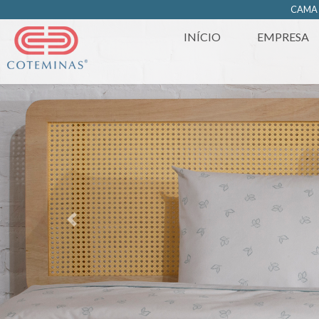
https://www.coteminas.com.br/desenv-web/htm11/
CAM
INÍCIO
EMPRESA
Previous