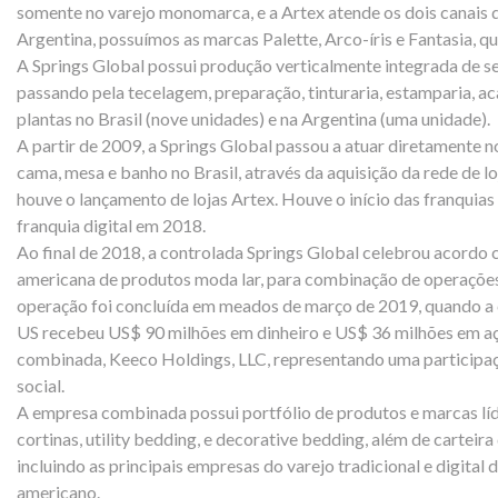
somente no varejo monomarca, e a Artex atende os dois canais d
Argentina, possuímos as marcas Palette, Arco-íris e Fantasia, q
A Springs Global possui produção verticalmente integrada de se
passando pela tecelagem, preparação, tinturaria, estamparia, 
plantas no Brasil (nove unidades) e na Argentina (uma unidade).
A partir de 2009, a Springs Global passou a atuar diretamente
cama, mesa e banho no Brasil, através da aquisição da rede de 
houve o lançamento de lojas Artex. Houve o início das franquias
franquia digital em 2018.
Ao final de 2018, a controlada Springs Global celebrou acordo
americana de produtos moda lar, para combinação de operaçõe
operação foi concluída em meados de março de 2019, quando a c
US recebeu US$ 90 milhões em dinheiro e US$ 36 milhões em a
combinada, Keeco Holdings, LLC, representando uma participaç
social.
A empresa combinada possui portfólio de produtos e marcas lí
cortinas, utility bedding, e decorative bedding, além de carteira 
incluindo as principais empresas do varejo tradicional e digital
americano.