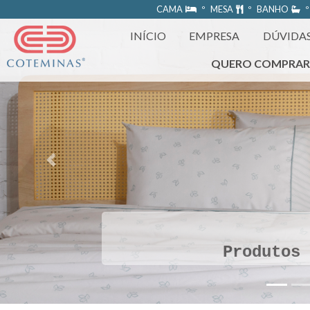
https://www.coteminas.com.br/desenv-web/htm11/
CAMA
º MESA
º BANHO
º
INÍCIO
EMPRESA
DÚVIDA
QUERO COMPRA
Previous
Produtos 