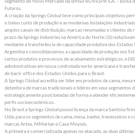
segmento do Novo Mercado da BM&FBOVESPA S.A. – Bolsa de 
Futuros.
A criação da Springs Global teve como principais objetivos per
o baixo custo de produção e as modernas instalações industria
amplos canais de distribuição, marcas renomadas e clientes de
prazo da Springs Industries na América do Norte; (ii) reduzíss
mediante a transferência de capacidade produtiva dos Estados U
Argentina e consolidássemos a capacidade de produção nos Es
certos produtos e processos de acabamento estratégicos; e (iii
administrativas em nossa controlada norte-americana e transfe
de back-office dos Estados Unidos para o Brasil.
A Springs Global acredita ser líder em produtos de cama, mesa
detentora de marcas tradicionais e líderes em seus segmentos d
estrategicamente posicionadas de forma a atender eficientement
perfis socioeconômicos.
No Brasil a Springs Global possui licença da marca Santista firm
Ltda. para os segmentos de cama, mesa, banho, travesseiros e cor
marcas Artex, MMartan e Casa Moysés.
A primeira é comercializada apenas no atacado, as duas últimas