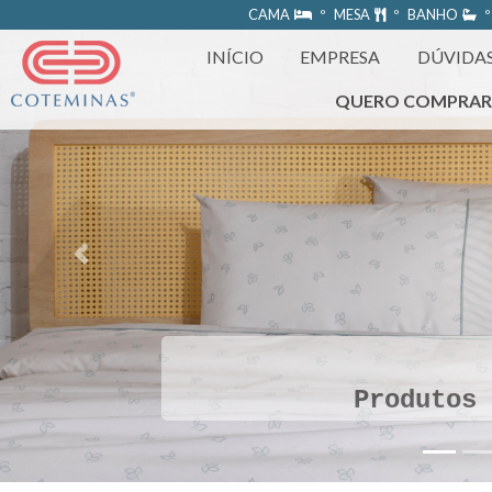
https://www.coteminas.com.br/desenv-web/htm11/
CAMA
º MESA
º BANHO
º
INÍCIO
EMPRESA
DÚVIDA
QUERO COMPRA
Previous
Produtos 