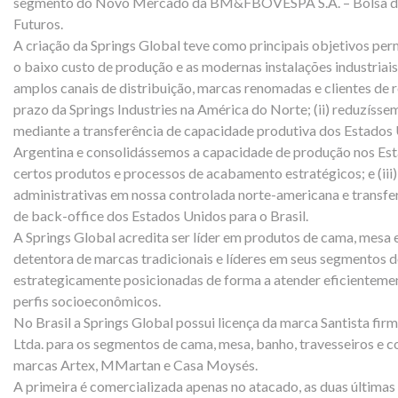
segmento do Novo Mercado da BM&FBOVESPA S.A. – Bolsa de 
Futuros.
A criação da Springs Global teve como principais objetivos per
o baixo custo de produção e as modernas instalações industria
amplos canais de distribuição, marcas renomadas e clientes de
prazo da Springs Industries na América do Norte; (ii) reduzíss
mediante a transferência de capacidade produtiva dos Estados U
Argentina e consolidássemos a capacidade de produção nos Es
certos produtos e processos de acabamento estratégicos; e (iii
administrativas em nossa controlada norte-americana e transfe
de back-office dos Estados Unidos para o Brasil.
A Springs Global acredita ser líder em produtos de cama, mesa
detentora de marcas tradicionais e líderes em seus segmentos d
estrategicamente posicionadas de forma a atender eficientement
perfis socioeconômicos.
No Brasil a Springs Global possui licença da marca Santista firm
Ltda. para os segmentos de cama, mesa, banho, travesseiros e cor
marcas Artex, MMartan e Casa Moysés.
A primeira é comercializada apenas no atacado, as duas últimas