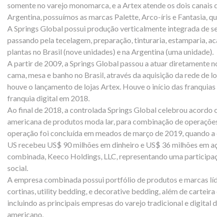
somente no varejo monomarca, e a Artex atende os dois canais d
Argentina, possuímos as marcas Palette, Arco-íris e Fantasia, q
A Springs Global possui produção verticalmente integrada de se
passando pela tecelagem, preparação, tinturaria, estamparia, 
plantas no Brasil (nove unidades) e na Argentina (uma unidade).
A partir de 2009, a Springs Global passou a atuar diretamente
cama, mesa e banho no Brasil, através da aquisição da rede de 
houve o lançamento de lojas Artex. Houve o início das franquias
franquia digital em 2018.
Ao final de 2018, a controlada Springs Global celebrou acordo
americana de produtos moda lar, para combinação de operaçõe
operação foi concluída em meados de março de 2019, quando a c
US recebeu US$ 90 milhões em dinheiro e US$ 36 milhões em a
combinada, Keeco Holdings, LLC, representando uma participaç
social.
A empresa combinada possui portfólio de produtos e marcas lí
cortinas, utility bedding, e decorative bedding, além de carteira 
incluindo as principais empresas do varejo tradicional e digital
americano.