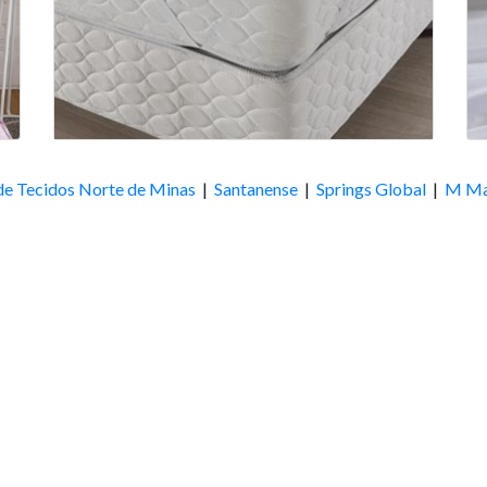
de Tecidos Norte de Minas
|
Santanense
|
Springs Global
|
M Ma