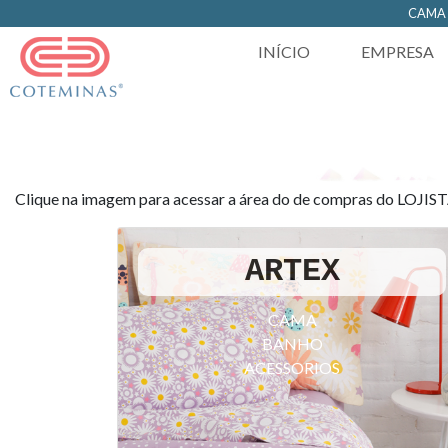
https://www.coteminas.com.br/desenv-web/htm11/
CAM
INÍCIO
EMPRESA
Clique na imagem para acessar a área do de compras do LOJIS
ARTEX
CAMA
BANHO
ACESSORIOS