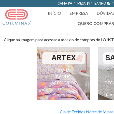
https://www.coteminas.com.br/desenv-web/htm11/
CAMA
º MESA
º BANHO
º
INÍCIO
EMPRESA
DÚVIDA
QUERO COMPRA
Clique na imagem para acessar a área do de compras do LOJIS
ARTEX
S
CAMA
BANHO
ACESSORIOS
DEC
PRO
Cia de Tecidos Norte de Minas