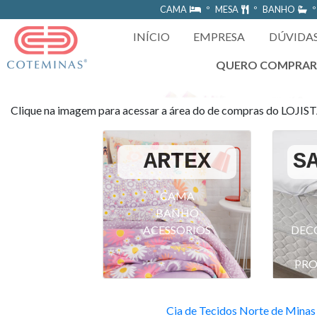
https://www.coteminas.com.br/desenv-web/htm11/
CAMA
º MESA
º BANHO
º
INÍCIO
EMPRESA
DÚVIDA
QUERO COMPRA
Clique na imagem para acessar a área do de compras do LOJIS
ARTEX
S
CAMA
BANHO
ACESSORIOS
DEC
PRO
Cia de Tecidos Norte de Minas