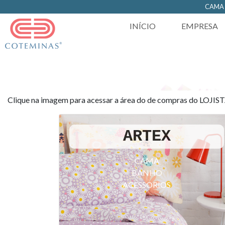
https://www.coteminas.com.br/desenv-web/htm11/
CAM
INÍCIO
EMPRESA
Clique na imagem para acessar a área do de compras do LOJIS
ARTEX
CAMA
BANHO
ACESSORIOS