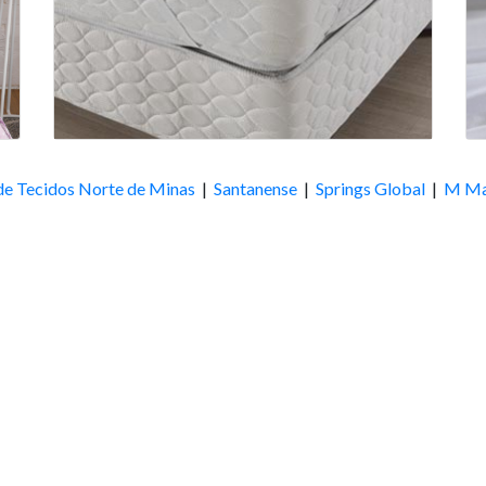
de Tecidos Norte de Minas
|
Santanense
|
Springs Global
|
M Ma