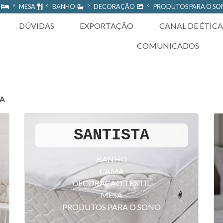
A
º MESA
º BANHO
º DECORAÇÃO
º PRODUTOS PARA O S
DÚVIDAS
EXPORTAÇÃO
CANAL DE ÉTICA
COMUNICADOS
TA
SANTISTA
BANHO
CAMA
DECORAÇÃO TÊXTIL
MESA
PRODUTOS PARA O SONO