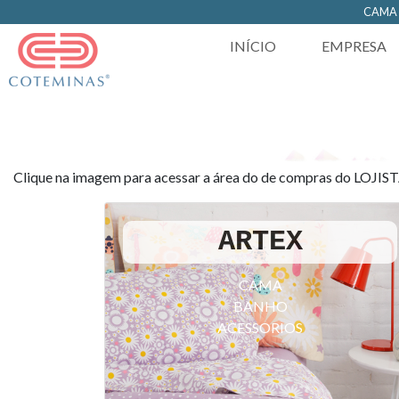
https://www.coteminas.com.br/desenv-web/htm11/
CAM
INÍCIO
EMPRESA
Clique na imagem para acessar a área do de compras do LOJIS
ARTEX
CAMA
BANHO
ACESSORIOS