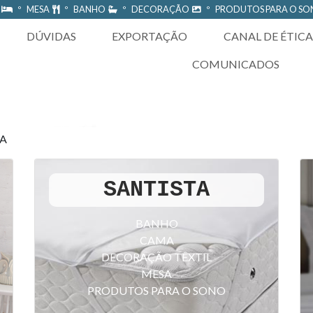
A
º MESA
º BANHO
º DECORAÇÃO
º PRODUTOS PARA O S
DÚVIDAS
EXPORTAÇÃO
CANAL DE ÉTICA
COMUNICADOS
TA
SANTISTA
BANHO
CAMA
DECORAÇÃO TÊXTIL
MESA
PRODUTOS PARA O SONO