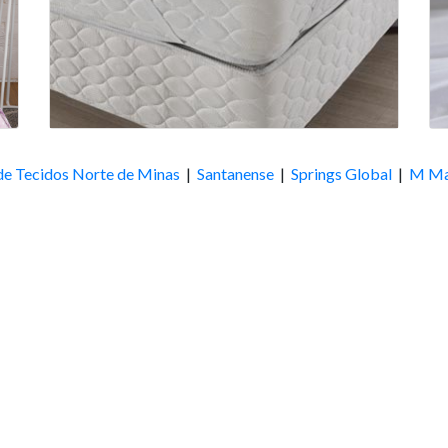
de Tecidos Norte de Minas
|
Santanense
|
Springs Global
|
M Ma