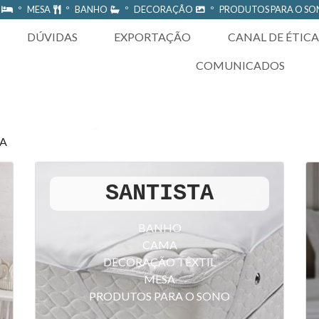
A
º MESA
º BANHO
º DECORAÇÃO
º PRODUTOS PARA O S
DÚVIDAS
EXPORTAÇÃO
CANAL DE ÉTICA
COMUNICADOS
TA
SANTISTA
BANHO
CAMA
DECORAÇÃO TÊXTIL
MESA
PRODUTOS PARA O SONO