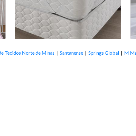
de Tecidos Norte de Minas
|
Santanense
|
Springs Global
|
M Ma