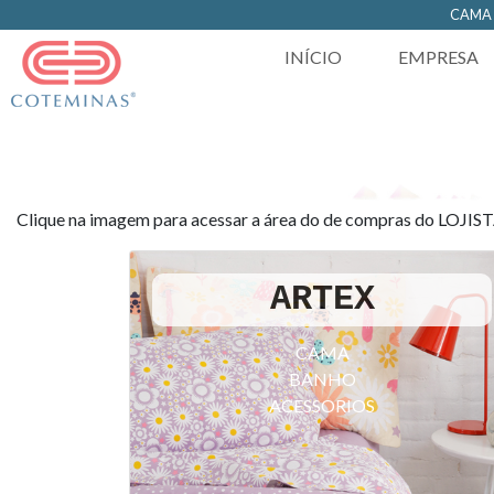
https://www.coteminas.com.br/desenv-web/htm11/
CAM
INÍCIO
EMPRESA
Clique na imagem para acessar a área do de compras do LOJIS
ARTEX
CAMA
BANHO
ACESSORIOS