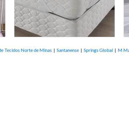
de Tecidos Norte de Minas
|
Santanense
|
Springs Global
|
M Ma