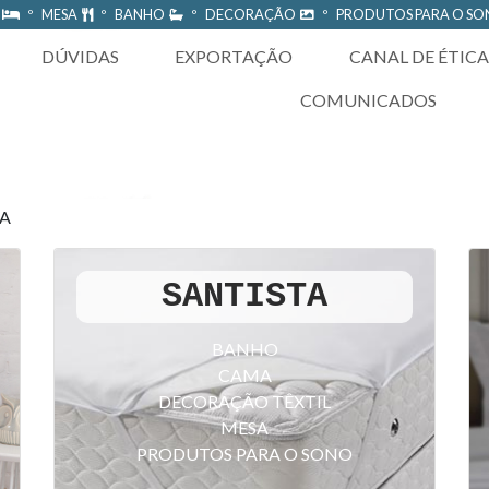
A
º MESA
º BANHO
º DECORAÇÃO
º PRODUTOS PARA O S
DÚVIDAS
EXPORTAÇÃO
CANAL DE ÉTICA
COMUNICADOS
TA
SANTISTA
BANHO
CAMA
DECORAÇÃO TÊXTIL
MESA
PRODUTOS PARA O SONO