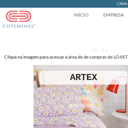
https://www.coteminas.com.br/desenv-web/htm11/
CAM
INÍCIO
EMPRESA
Clique na imagem para acessar a área do de compras do LOJIS
ARTEX
CAMA
BANHO
ACESSORIOS